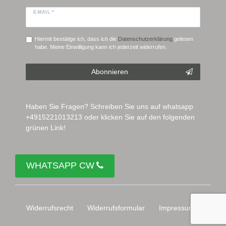
E-MAIL *
Hiermit bestätige ich, dass ich die
Daten­schutz­erklärung
gelesen
habe. Meine Einwilligung kann ich jederzeit widerrufen.
Abonnieren
Haben Sie Fragen? Schreiben Sie uns auf whatsapp
+4915221013213 oder klicken Sie auf den folgenden
grünen Link!
WHATSAPP CW
Widerrufs­recht
Widerrufs­formular
Impressum