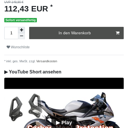
UVP 149,90 €
*
112,43 EUR
Sofort versandfertig
In den Warenkorb
Wunschliste
* inkl. ges. MwSt. zzgl.
Versandkosten
▶ YouTube Short ansehen
▶ Play