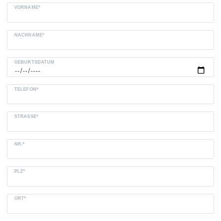
VORNAME*
NACHNAME*
GEBURTSDATUM
TELEFON*
STRASSE*
NR.*
PLZ*
ORT*