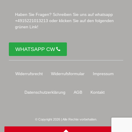
Haben Sie Fragen? Schreiben Sie uns auf whatsapp
+4915221013213 oder klicken Sie auf den folgenden
grünen Link!
WHATSAPP CW
Widerrufs­recht
Widerrufs­formular
Impressum
Daten­schutz­erklärung
AGB
Kontakt
© Copyright 2026 | Alle Rechte vorbehalten.