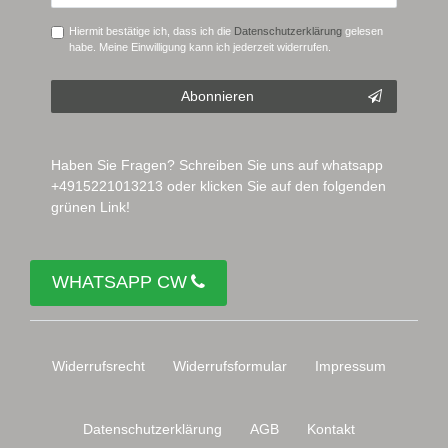
Hiermit bestätige ich, dass ich die
Daten­schutz­erklärung
gelesen
habe. Meine Einwilligung kann ich jederzeit widerrufen.
Abonnieren
Haben Sie Fragen? Schreiben Sie uns auf whatsapp
+4915221013213 oder klicken Sie auf den folgenden
grünen Link!
WHATSAPP CW
Widerrufs­recht
Widerrufs­formular
Impressum
Daten­schutz­erklärung
AGB
Kontakt