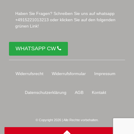
Haben Sie Fragen? Schreiben Sie uns auf whatsapp
+4915221013213 oder klicken Sie auf den folgenden
grünen Link!
WHATSAPP CW
Widerrufs­recht
Widerrufs­formular
Impressum
Daten­schutz­erklärung
AGB
Kontakt
© Copyright 2026 | Alle Rechte vorbehalten.