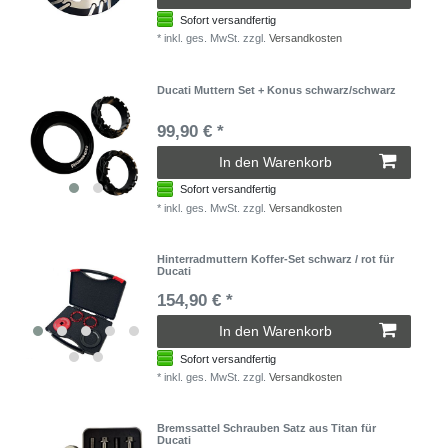
Sofort versandfertig
*
inkl. ges. MwSt.
zzgl.
Versandkosten
Ducati Muttern Set + Konus schwarz/schwarz
99,90 € *
In den Warenkorb
Sofort versandfertig
*
inkl. ges. MwSt.
zzgl.
Versandkosten
Hinterradmuttern Koffer-Set schwarz / rot für
Ducati
154,90 € *
In den Warenkorb
Sofort versandfertig
*
inkl. ges. MwSt.
zzgl.
Versandkosten
Bremssattel Schrauben Satz aus Titan für
Ducati