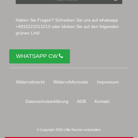
Haben Sie Fragen? Schreiben Sie uns auf whatsapp
+4915221013213 oder klicken Sie auf den folgenden
grünen Link!
WHATSAPP CW
Widerrufs­recht
Widerrufs­formular
Impressum
Daten­schutz­erklärung
AGB
Kontakt
© Copyright 2026 | Alle Rechte vorbehalten.