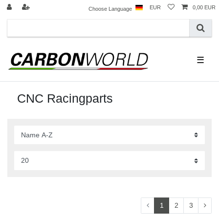
EUR
0,00 EUR
Choose Language
☰
CNC Racingparts
1
2
3