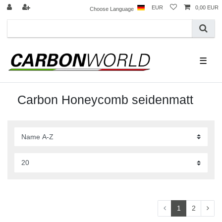
EUR
0,00 EUR
Choose Language
☰
Carbon Honeycomb seidenmatt
1
2