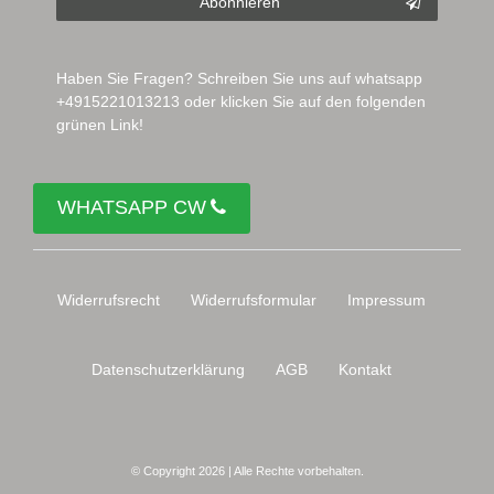
Abonnieren
Haben Sie Fragen? Schreiben Sie uns auf whatsapp
+4915221013213 oder klicken Sie auf den folgenden
grünen Link!
WHATSAPP CW
Widerrufs­recht
Widerrufs­formular
Impressum
Daten­schutz­erklärung
AGB
Kontakt
© Copyright 2026 | Alle Rechte vorbehalten.