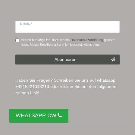
E-MAIL *
Hiermit bestätige ich, dass ich die
Daten­schutz­erklärung
gelesen
habe. Meine Einwilligung kann ich jederzeit widerrufen.
Abonnieren
Haben Sie Fragen? Schreiben Sie uns auf whatsapp
+4915221013213 oder klicken Sie auf den folgenden
grünen Link!
WHATSAPP CW