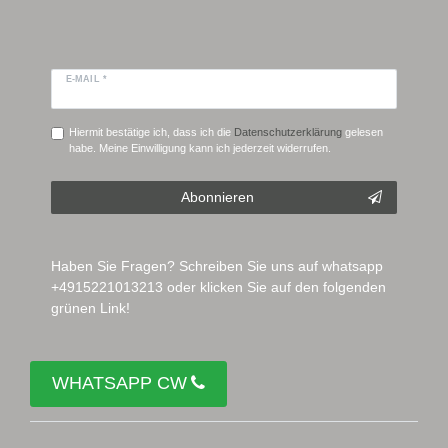
E-MAIL *
Hiermit bestätige ich, dass ich die
Daten­schutz­erklärung
gelesen
habe. Meine Einwilligung kann ich jederzeit widerrufen.
Abonnieren
Haben Sie Fragen? Schreiben Sie uns auf whatsapp
+4915221013213 oder klicken Sie auf den folgenden
grünen Link!
WHATSAPP CW