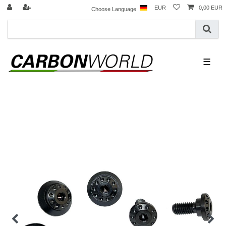
EUR
0,00 EUR
Choose Language
☰