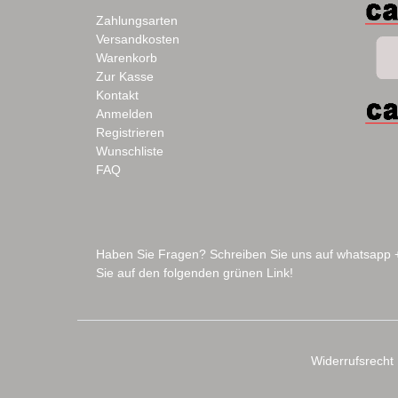
Zahlungsarten
Versandkosten
Warenkorb
Zur Kasse
Kontakt
Anmelden
Registrieren
Wunschliste
FAQ
Haben Sie Fragen? Schreiben Sie uns auf whatsapp
Sie auf den folgenden grünen Link!
Widerrufs­recht