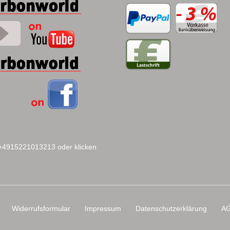
 +4915221013213 oder klicken
Widerrufs­formular
Impressum
Daten­schutz­erklärung
A