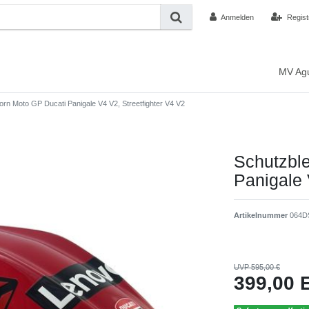
Anmelden
Regist
MV Ag
orn Moto GP Ducati Panigale V4 V2, Streetfighter V4 V2
Schutzbl
Panigale 
Artikelnummer
064D
UVP 595,00 €
399,00