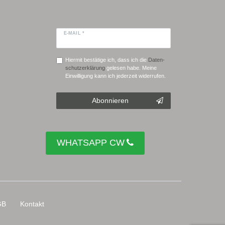
E-MAIL *
Hiermit bestätige ich, dass ich die
Daten­
schutz­erklärung
gelesen habe. Meine
Einwilligung kann ich jederzeit widerrufen.
Abonnieren
WHATSAPP CW
GB
Kontakt