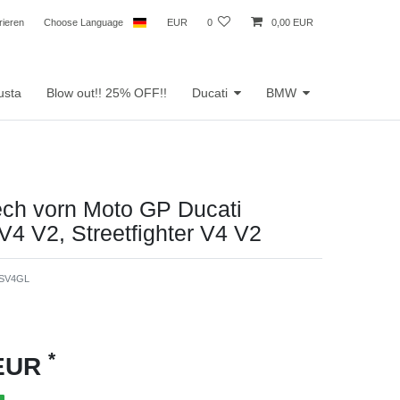
rieren
Choose Language
EUR
0
0,00 EUR
usta
Blow out!! 25% OFF!!
Ducati
BMW
ech vorn Moto GP Ducati
V4 V2, Streetfighter V4 V2
SV4GL
*
 EUR