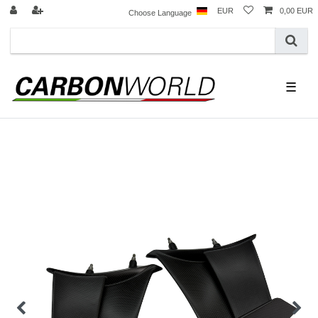
EUR
0,00 EUR
Choose Language
☰