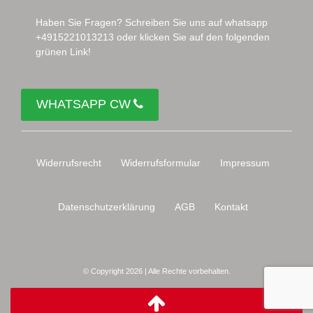
Haben Sie Fragen? Schreiben Sie uns auf whatsapp
+4915221013213 oder klicken Sie auf den folgenden
grünen Link!
WHATSAPP CW
Widerrufs­recht
Widerrufs­formular
Impressum
Daten­schutz­erklärung
AGB
Kontakt
© Copyright 2026 | Alle Rechte vorbehalten.