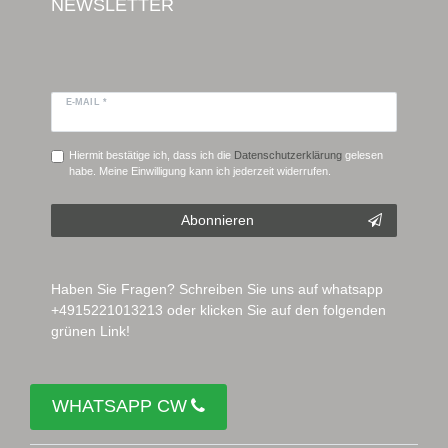
NEWSLETTER
E-MAIL *
Hiermit bestätige ich, dass ich die
Daten­schutz­erklärung
gelesen
habe. Meine Einwilligung kann ich jederzeit widerrufen.
Abonnieren
Haben Sie Fragen? Schreiben Sie uns auf whatsapp
+4915221013213 oder klicken Sie auf den folgenden
grünen Link!
WHATSAPP CW