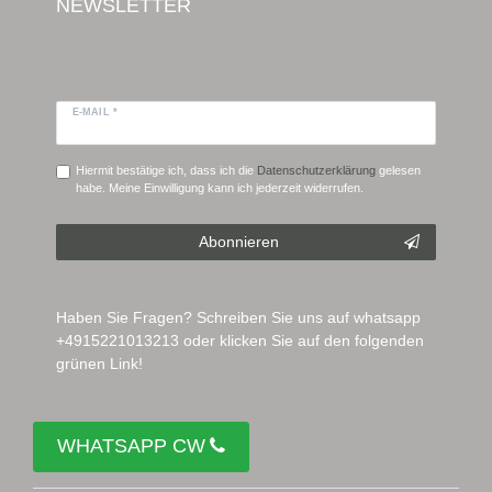
NEWSLETTER
E-MAIL *
Hiermit bestätige ich, dass ich die
Daten­schutz­erklärung
gelesen
habe. Meine Einwilligung kann ich jederzeit widerrufen.
Abonnieren
Haben Sie Fragen? Schreiben Sie uns auf whatsapp
+4915221013213 oder klicken Sie auf den folgenden
grünen Link!
WHATSAPP CW