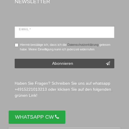
NEWSLETTER
E-MAIL *
Hiermit bestätige ich, dass ich die
Daten­schutz­erklärung
gelesen
habe. Meine Einwilligung kann ich jederzeit widerrufen.
Abonnieren
Haben Sie Fragen? Schreiben Sie uns auf whatsapp
+4915221013213 oder klicken Sie auf den folgenden
grünen Link!
WHATSAPP CW