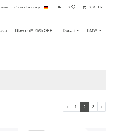
rieren
Choose Language
EUR
0
0,00 EUR
usta
Blow out!! 25% OFF!!
Ducati
BMW
1
2
3