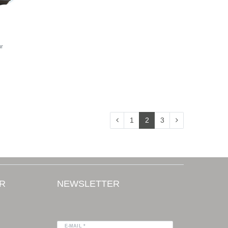
ur
1
2
3
R
NEWSLETTER
E-MAIL *