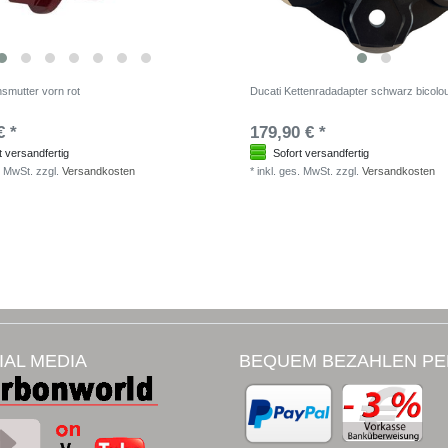
hsmutter vorn rot
Ducati Kettenradadapter schwarz bicolo
€ *
179,90 € *
t versandfertig
Sofort versandfertig
. MwSt.
zzgl.
Versandkosten
*
inkl. ges. MwSt.
zzgl.
Versandkosten
IAL MEDIA
BEQUEM BEZAHLEN PE