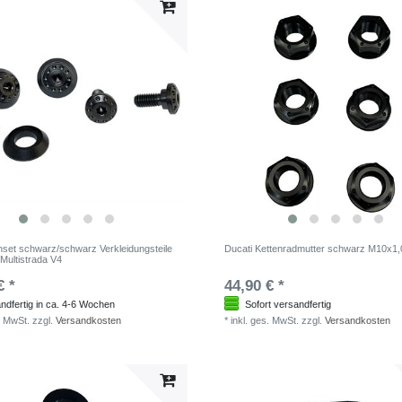
set schwarz/schwarz Verkleidungsteile
Ducati Kettenradmutter schwarz M10x1,
 Multistrada V4
€ *
44,90 € *
ndfertig in ca. 4-6 Wochen
Sofort versandfertig
. MwSt.
zzgl.
Versandkosten
*
inkl. ges. MwSt.
zzgl.
Versandkosten