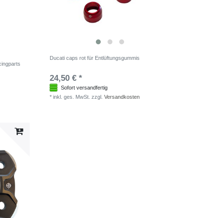
Ducati caps rot für Entlüftungsgummis
cingparts
24,50 € *
Sofort versandfertig
*
inkl. ges. MwSt.
zzgl.
Versandkosten