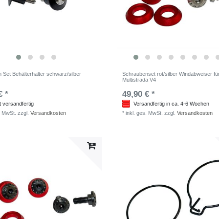
 Set Behälterhalter schwarz/silber
Schraubenset rot/silber Windabweiser fü
Multistrada V4
€ *
49,90 € *
t versandfertig
Versandfertig in ca. 4-6 Wochen
. MwSt.
zzgl.
Versandkosten
*
inkl. ges. MwSt.
zzgl.
Versandkosten