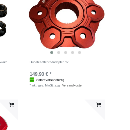
hwarz
Ducati Kettenradadapter rot
149,90 € *
Sofort versandfertig
*
inkl. ges. MwSt.
zzgl.
Versandkosten