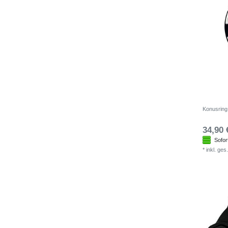
Konusring
34,90 
Sofor
*
inkl. ges