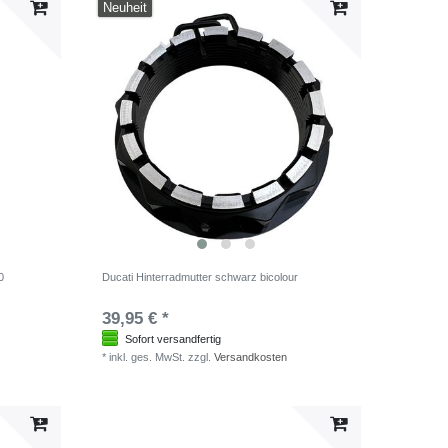
Neuheit
0
Ducati Hinterradmutter schwarz bicolour
39,95 € *
Sofort versandfertig
*
inkl. ges. MwSt.
zzgl.
Versandkosten