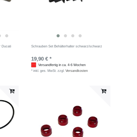
r Ducati
Schrauben Set Behälterhalter schwarz/schwarz
19,90 € *
Versandfertig in ca. 4-6 Wochen
*
inkl. ges. MwSt.
zzgl.
Versandkosten