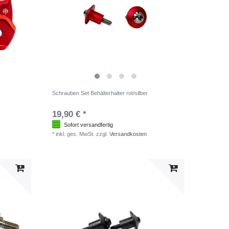
Schrauben Set Behälterhalter rot/silber
19,90 € *
Sofort versandfertig
*
inkl. ges. MwSt.
zzgl.
Versandkosten