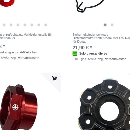
et rot/schwarz Verkleidungsteile für
Sicherheitsfeder schwarz
tistrada V4
Hinterradmutter/Kettenradmutter CW Ra
für Ducati
€ *
21,90 € *
ndfertig in ca. 4-6 Wochen
Sofort versandfertig
. MwSt.
zzgl.
Versandkosten
*
inkl. ges. MwSt.
zzgl.
Versandkosten