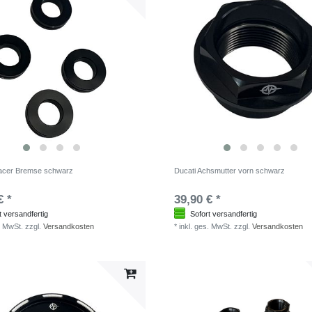
pacer Bremse schwarz
Ducati Achsmutter vorn schwarz
€ *
39,90 € *
t versandfertig
Sofort versandfertig
. MwSt.
zzgl.
Versandkosten
*
inkl. ges. MwSt.
zzgl.
Versandkosten