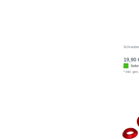
Schrauben
19,90 
Sofor
*
inkl. ges