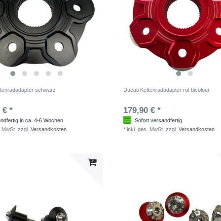
ttenradadapter schwarz
Ducati Kettenradadapter rot bicolour
 € *
179,90 € *
ndfertig in ca. 4-6 Wochen
Sofort versandfertig
. MwSt.
zzgl.
Versandkosten
*
inkl. ges. MwSt.
zzgl.
Versandkosten