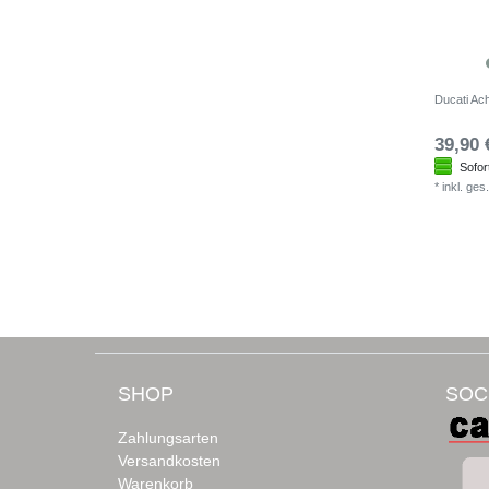
Ducati Ac
39,90 
Sofor
*
inkl. ges
SHOP
SOC
Zahlungsarten
Versandkosten
Warenkorb