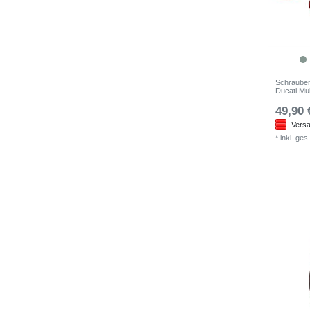
Schraubens
Ducati Mul
49,90 
Versa
*
inkl. ges