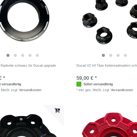
 Radseite schwarz für Ducati upgrade
Ducati V2 V4 Titan Kettenradmuttern sc
€ *
59,00 € *
t versandfertig
Sofort versandfertig
. MwSt.
zzgl.
Versandkosten
*
inkl. ges. MwSt.
zzgl.
Versandkosten